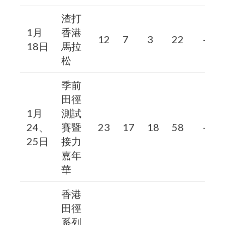
渣打
1月
香港
12
7
3
22
–
18日
馬拉
松
季前
田徑
1月
測試
24、
賽暨
23
17
18
58
–
25日
接力
嘉年
華
香港
田徑
系列