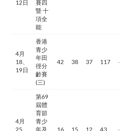
12日
賽四
暨 十
項全
能
香港
青少
4月
年田
18、
42
38
37
117
–
徑分
19日
齡賽
(三)
第69
屆體
育節
4月
青少
25、
年及
16
15
12
43
–