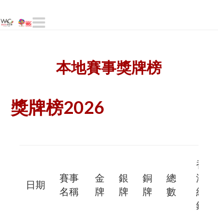
Navigation
本地賽事獎牌榜
獎牌榜2026
香
賽事
金
銀
銅
總
港
日期
名稱
牌
牌
牌
數
紀
錄