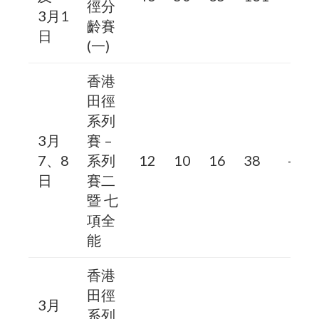
徑分
3月1
齡賽
日
(一)
香港
田徑
系列
3月
賽 –
7、8
系列
12
10
16
38
–
日
賽二
暨 七
項全
能
香港
田徑
3月
系列