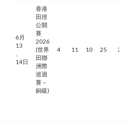
香港
田徑
公開
賽
6月
2026
13
(世界
4
11
10
25
2
、
田聯
14日
洲際
巡迴
賽 –
銅級)