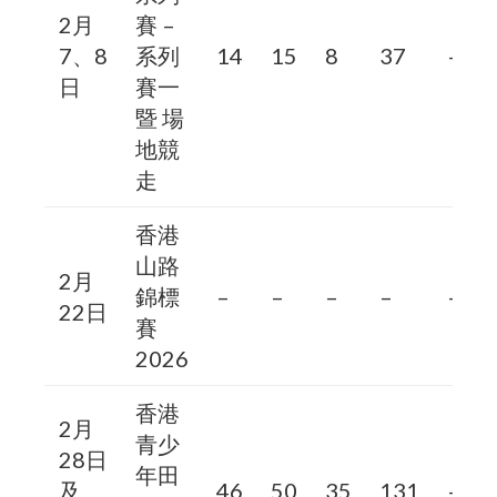
2月
賽 –
7、8
系列
14
15
8
37
–
日
賽一
暨 場
地競
走
香港
山路
2月
錦標
–
–
–
–
–
22日
賽
2026
香港
2月
青少
28日
年田
及
46
50
35
131
–