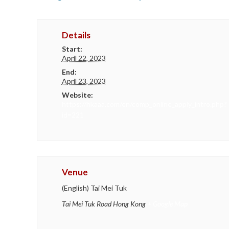
Details
Start:
April 22, 2023
End:
April 23, 2023
Website:
https://hkaaa.com/en/comp_online_apply_intro.php?
id=221
Venue
(English) Tai Mei Tuk
Tai Mei Tuk Road
Hong Kong
+ Google Map