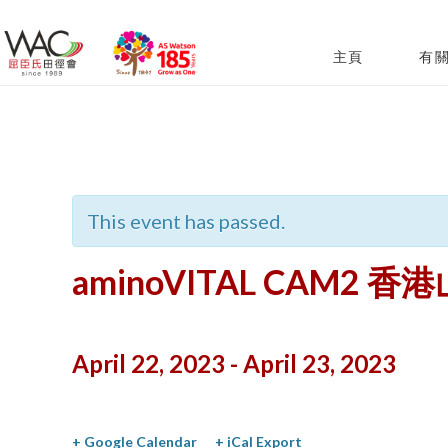
主頁
有
« All Events
This event has passed.
aminoVITAL CAM2 
April 22, 2023
-
April 23, 2023
+ Google Calendar
+ iCal Export