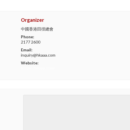
Organizer
中國香港田徑總會
Phone:
2177 2600
Email:
inquiry@hkaaa.com
Website:
https://hkaaa.com/