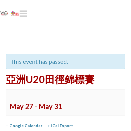
Navigation
« All Events
This event has passed.
亞洲U20田徑錦標賽
May 27
-
May 31
+ Google Calendar
+ iCal Export