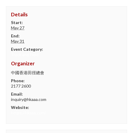
Details
Start:
May 27
End:
May 31
Event Category:
Track and Field
Organizer
中國香港田徑總會
Phone:
2177 2600
Email:
inquiry@hkaaa.com
Website:
https://hkaaa.com/