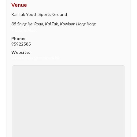
Venue
Kai Tak Youth Sports Ground
38 Shing Kai Road, Kai Tak, Kowloon
Hong Kong
+ Google Map
Phone:
95922585
Website:
www.kaitaksportspark.hk