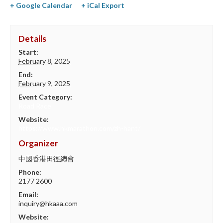
+ Google Calendar
+ iCal Export
Details
Start:
February 8, 2025
End:
February 9, 2025
Event Category:
Road Race
Website:
https://www.hkmarathon.com/zh-hant/
Organizer
中國香港田徑總會
Phone:
2177 2600
Email:
inquiry@hkaaa.com
Website: