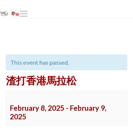
Navigation
« All Events
This event has passed.
渣打香港馬拉松
February 8, 2025
-
February 9,
2025